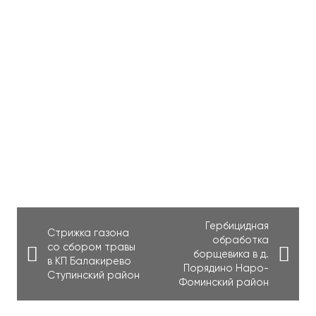
Гербицидная
Стрижка газона
обработка
со сбором травы
борщевика в д.
в КП Балакирево
Порядино Наро-
Ступинский район
Фоминский район