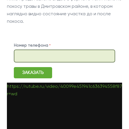
покосу травы в Дмитровском районе, в котором
наглядно видно состояние участка до и после
покоса.
Номер телефона
*
ЗАКАЗАТЬ
https://rutube.ru/video/40099e451941c636394558f8721
r=wd