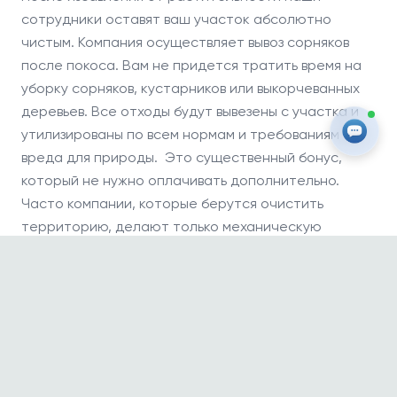
сотрудники оставят ваш участок абсолютно
чистым. Компания осуществляет вывоз сорняков
после покоса. Вам не придется тратить время на
уборку сорняков, кустарников или выкорчеванных
деревьев. Все отходы будут вывезены с участка и
утилизированы по всем нормам и требованиям без
вреда для природы. Это существенный бонус,
который не нужно оплачивать дополнительно.
Часто компании, которые берутся очистить
территорию, делают только механическую
работу, но не убирают мусор, оставленный после,
или же просят дополнительно оплатить уборку. Мы
делаем это совершенно бесплатно. Заказать
услугу обработки участка от бурьяна можно у нас
на сайте.